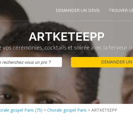
DEMANDER UN DEVIS
TROUVER U
ARTKETEEPP
 vos cérémonies, cocktails et soirée avec la ferveur 
orale gospel Paris (75)
>
Chorale gospel Paris
>
ARTKETEEPP