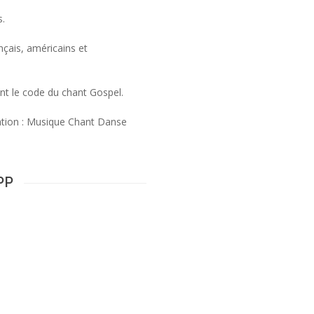
s.
çais, américains et
ent le code du chant Gospel.
mation : Musique Chant Danse
PP