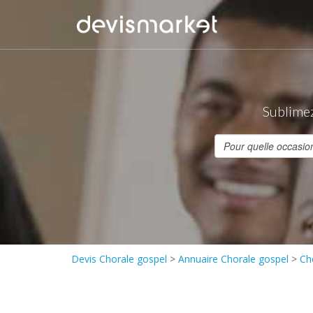
Sublimez
Devis Chorale gospel
>
Annuaire Chorale gospel
>
Ch