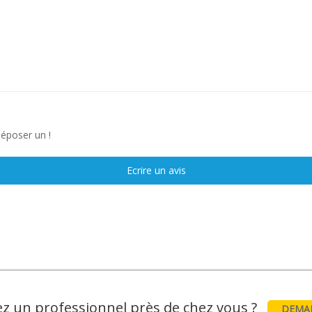
déposer un !
Ecrire un avis
z un professionnel près de chez vous ?
DEMAN