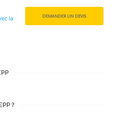
vec la
EPP
EPP ?