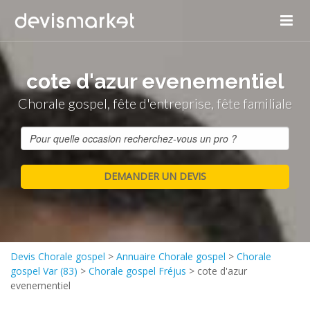
cote d'azur evenementiel
Chorale gospel, fête d'entreprise, fête familiale
Devis Chorale gospel
>
Annuaire Chorale gospel
>
Chorale
gospel Var (83)
>
Chorale gospel Fréjus
>
cote d'azur
evenementiel