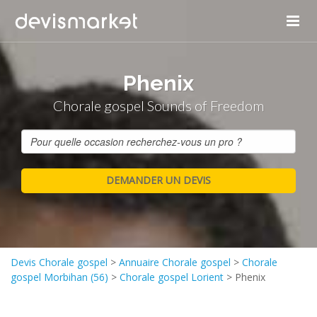
Phenix
Chorale gospel Sounds of Freedom
Devis Chorale gospel
>
Annuaire Chorale gospel
>
Chorale
gospel Morbihan (56)
>
Chorale gospel Lorient
>
Phenix