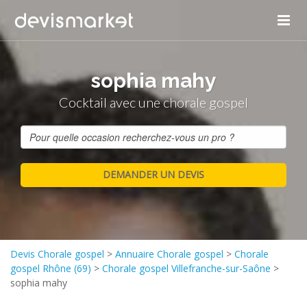
sophia mahy
Cocktail avec une chorale gospel
Devis Chorale gospel
>
Annuaire Chorale gospel
>
Chorale
gospel Rhône (69)
>
Chorale gospel Villefranche-sur-Saône
>
sophia mahy