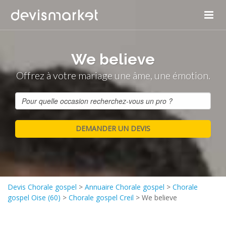
We believe
Offrez à votre mariage une âme, une émotion.
Devis Chorale gospel
>
Annuaire Chorale gospel
>
Chorale
gospel Oise (60)
>
Chorale gospel Creil
>
We believe