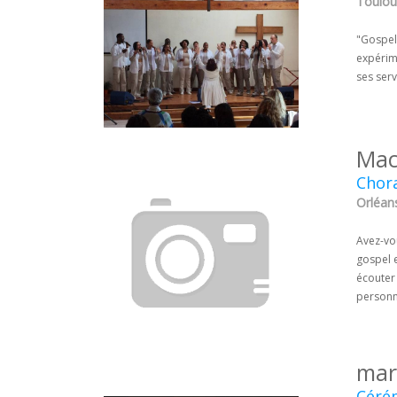
Toulou
"Gospel 
expérim
ses serv
Mac
Chor
Orléans
Avez-vo
gospel 
écouter 
personn
mar
Céré