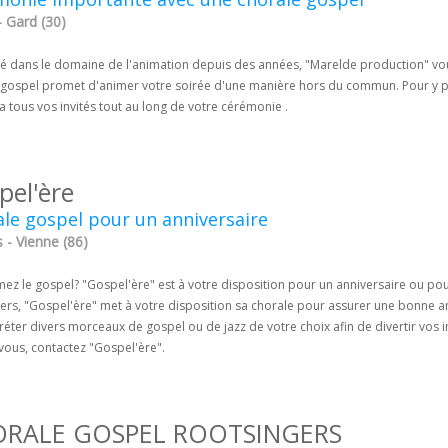
- Gard (30)
té dans le domaine de l'animation depuis des années, "Marelde production" vous
 gospel promet d'animer votre soirée d'une manière hors du commun. Pour y par
a tous vos invités tout au long de votre cérémonie .
pel'ère
le gospel pour un anniversaire
s - Vienne (86)
mez le gospel? "Gospel'ère" est à votre disposition pour un anniversaire ou po
tiers, "Gospel'ère" met à votre disposition sa chorale pour assurer une bonn
réter divers morceaux de gospel ou de jazz de votre choix afin de divertir vos i
vous, contactez "Gospel'ère".
RALE GOSPEL ROOTSINGERS