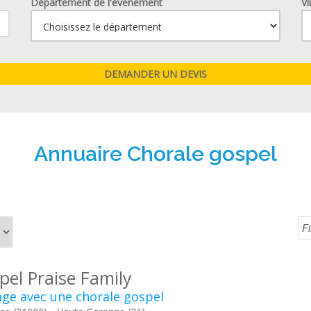
Département de l'événement
Vi
Annuaire Chorale gospel
pel Praise Family
ge avec une chorale gospel