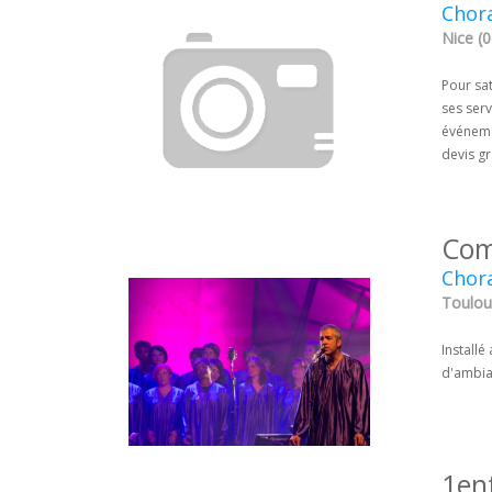
Chor
Nice (0
Pour sa
ses ser
événemen
devis g
Com
Chora
Toulou
Installé
d'ambian
1en