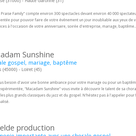
se (31000) - Haute Garonne (31)
Praise Family" compte environ 300 spectacles devant environ 40 000 spectateurs 
entée pour pouvoir faire de votre événement un jour inoubliable aux yeux de vo
ices à l'occasion de votre anniversaire, soirée d'entreprise, mariage, baptême..
adam Sunshine
ale gospel, mariage, baptême
 (45000) - Loiret (45)
us besoin d'avoir une bonne ambiance pour votre mariage ou pour un baptême
expérimentée, "Macadam Sunshine" vous invite à découvrir le talent de sa chor
les plus grands classiques du jazz et du gospel. N'hésitez pas à l'appeler pour 
alisé.
elde production
monie importante avec une chorale gospel