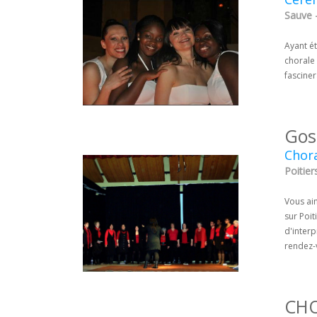
Sauve 
Ayant é
chorale
fasciner
Gos
Chora
Poitier
Vous ai
sur Poi
d'interp
rendez-
CHO