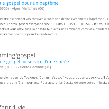
ale gospel pour un baptême
6300) - Alpes Maritimes (06)
tisfaire pleinement vos convives à l'occasion de vos événements: baptême 
vices. Chorale gospel exerçant à Nice, "CHORALE GOSPEL ROOTSINGERS" vous invit
ts et vous offre aussi la possibilité d'avoir une ambiance conviviale pendant l
ratuitement ou pour prendre rendez-vous.
ming'gospel
le gospel au service d'une soirée
se (31000) - Haute Garonne (31)
 au plein coeur de Toulouse, "Comming'gospel" vous propose ses services. Il s'
ce lors une fête importante. Pour assurer la réussite de votre soirée, n'hésitez 
fant 1 vie