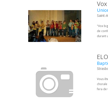
Vox
Union
Saint-
"Vox big
de conf
durant u
ELO
Bapt
Strasbo
Vous êt
chorale
fera de 