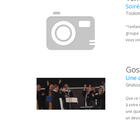
Soiré
Toulon 
"1enfant
groupe 
vous vou
Gos
Une 
Gruissa
Que ce s
à votre 
une qual
un devis